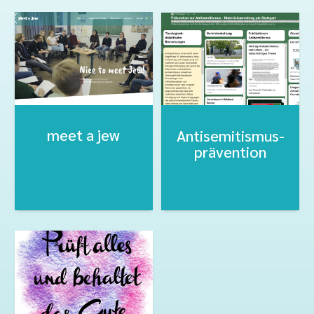
meet a jew
Antisemitismus-
prävention