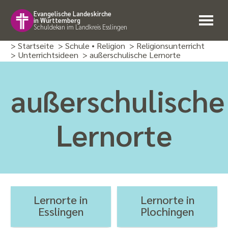
Evangelische Landeskirche
in Württemberg
Schuldekan im Landkreis Esslingen
> Startseite
> Schule • Religion
> Religions­unterricht
> Unterrichtsideen
> außer­schulische Lernorte
außerschulische
Lernorte
Lernorte in
Lernorte in
Esslingen
Plochingen