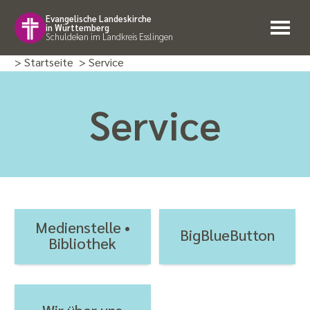
Evangelische Landeskirche
in Württemberg
Schuldekan im Landkreis Esslingen
> Startseite
> Service
Service
Medienstelle •
BigBlueButton
Bibliothek
Wir über uns