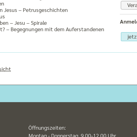
en
Vera
on Jesus – Petrusgeschichten
us
Anmeld
ben – Jesu – Spirale
ebt? – Begegnungen mit dem Auferstandenen
jet
sicht
Öffnungszeiten:
Montag - Donnerstag 9.00-12.00 Uhr