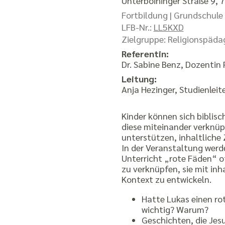
Unterboihinger Straße 9,
Fortbildung |
Grundschule
LFB-Nr.:
LL5KXD
Zielgruppe: Religionspäda
Referentin:
Dr. Sabine Benz, Dozentin
Leitung:
Anja Hezinger, Studienleit
Kinder können sich biblis
diese miteinander verknüp
unterstützen, inhaltlic
In der Veranstaltung werde
Unterricht „rote Fäden“ o
zu verknüpfen, sie mit in
Kontext zu entwickeln.
Hatte Lukas einen r
wichtig? Warum?
Geschichten, die Jes