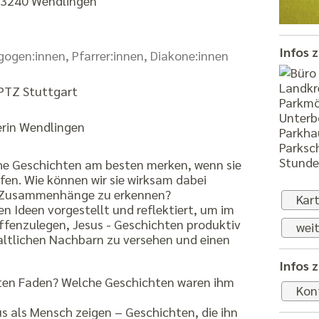
 73240 Wendlingen
Infos 
gogen:innen, Pfarrer:innen, Diakone:innen
 PTZ Stuttgart
Parkmög
Unterb
erin Wendlingen
Parkha
Parksc
Stunden
che Geschichten am besten merken, wenn sie
fen. Wie können wir sie wirksam dabei
he Zusammenhänge zu erkennen?
Kar
n Ideen vorgestellt und reflektiert, um im
ffenzulegen, Jesus - Geschichten produktiv
weit
haltlichen Nachbarn zu versehen und einen
Infos 
oten Faden? Welche Geschichten waren ihm
Kon
us als Mensch zeigen – Geschichten, die ihn