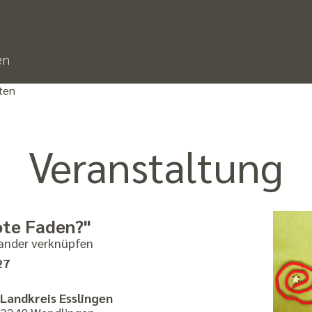
en
ten
Veranstaltung
rote Faden?"
ander verknüpfen
27
Landkreis Esslingen