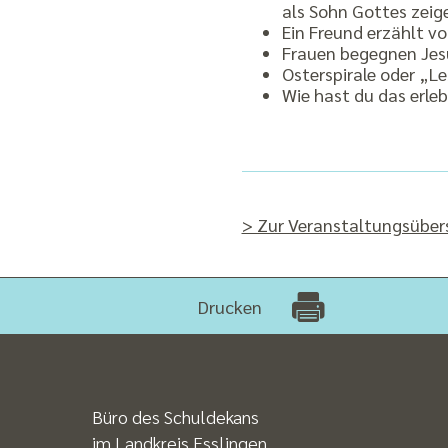
als Sohn Gottes zeig
Ein Freund erzählt v
Frauen begegnen Jes
Osterspirale oder „Le
Wie hast du das erl
> Zur Veranstaltungsüber
Drucken
Büro des Schuldekans
im Landkreis Esslingen