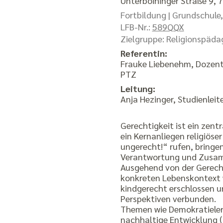
Unterboihinger Straße 9,
Fortbildung |
Grundschule,
LFB-Nr.:
589QQX
Zielgruppe: Religionspäda
Referentin:
Frauke Liebenehm, Dozent
PTZ
Leitung:
Anja Hezinger, Studienleit
Gerechtigkeit ist ein zen
ein Kernanliegen religiöse
ungerecht!“ rufen, bringen
Verantwortung und Zusa
Ausgehend von der Gerech
konkreten Lebenskontext 
kindgerecht erschlossen un
Perspektiven verbunden.
Themen wie Demokratielern
nachhaltige Entwicklung (