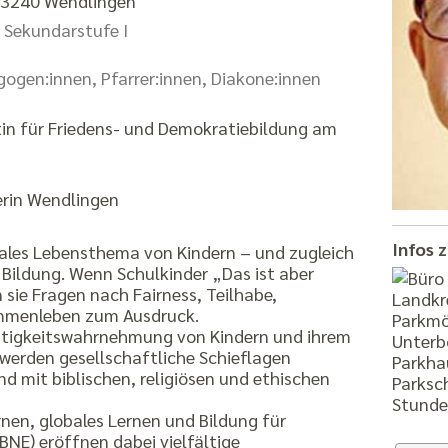
 73240 Wendlingen
 Sekundarstufe I
gogen:innen, Pfarrer:innen, Diakone:innen
in für Friedens- und Demokratiebildung am
erin Wendlingen
Infos 
trales Lebensthema von Kindern – und zugleich
r Bildung. Wenn Schulkinder „Das ist aber
 sie Fragen nach Fairness, Teilhabe,
mmenleben zum Ausdruck.
Parkmög
tigkeitswahrnehmung von Kindern und ihrem
Unterb
werden gesellschaftliche Schieflagen
Parkha
d mit biblischen, religiösen und ethischen
Parksc
Stunden
en, globales Lernen und Bildung für
BNE) eröffnen dabei vielfältige