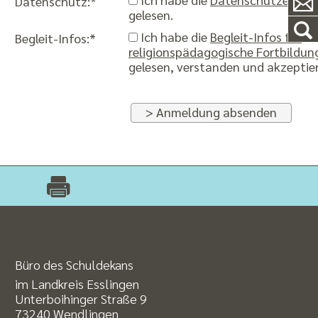
Datenschutz:*
gelesen.
Ich habe die
Begleit-Infos für
Begleit-Infos:*
religionspädagogische Fortbildun
gelesen, verstanden und akzeptier
> Anmeldung absenden
Büro des Schuldekans
im Landkreis Esslingen
Unterboihinger Straße 9
73240 Wendlingen