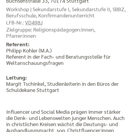
Büchsenstraße 33, 70174 Stuttgart
Workshop |
Sekundarstufe I, Sekundarstufe II, SBBZ,
Berufsschule, Konfirmandenunterricht
LFB-Nr.:
VD498J
Zielgruppe: Religionspädagogen:innen,
Pfarrer:innen
Referent:
Philipp Kohler (M.A.)
Referent in der Fach- und Beratungsstelle für
Weltanschauungsfragen
Leitung:
Margit Tschinkel, Studienleiterin in den Büros der
Schuldekane Stuttgart
Influencer und Social Media prägen immer stärker
die Denk- und Lebenswelten junger Menschen. Auch
in christlichen Kreisen wächst die Deutungs- und
Aushandlungsmacht sog. Christfluencer:innen